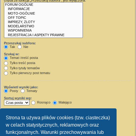
chyba że funkcja „Przeszukuj subfora”, jest wyłączona.
Przeszukaj subfora:
Tak
Nie
Szukaj w:
Temat i treść posta
Tylko treść posta
Tylko tytuły tematów
Tylko pierwszy post tematu
Wyświetl wyniki jako:
Posty
Tematy
Sortuj wyniki wg:
Rosnąco
Malejąco
Wyświetl wyniki z ostatnich:
Strona ta używa plików cookies (tzw. ciasteczka)
Wyświetl pierwsze:
w celach statystycznych, reklamowych oraz
Ustaw 0, aby wyświetlić cały post.
znaków w poście
funkcjonalnych. Warunki przechowywania lub