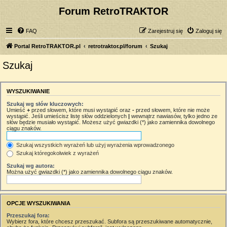
Forum RetroTRAKTOR
FAQ
Zarejestruj się
Zaloguj się
Portal RetroTRAKTOR.pl
retrotraktor.pl/forum
Szukaj
Szukaj
WYSZUKIWANIE
Szukaj wg słów kluczowych:
Umieść
+
przed słowem, które musi wystąpić oraz
-
przed słowem, które nie może
wystąpić. Jeśli umieścisz listę słów oddzielonych
|
wewnątrz nawiasów, tylko jedno ze
słów będzie musiało wystąpić. Możesz użyć gwiazdki (*) jako zamiennika dowolnego
ciągu znaków.
Szukaj wszystkich wyrażeń lub użyj wyrażenia wprowadzonego
Szukaj któregokolwiek z wyrażeń
Szukaj wg autora:
Można użyć gwiazdki (*) jako zamiennika dowolnego ciągu znaków.
OPCJE WYSZUKIWANIA
Przeszukaj fora:
Wybierz fora, które chcesz przeszukać. Subfora są przeszukiwane automatycznie,