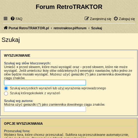
Forum RetroTRAKTOR
FAQ
Zarejestruj się
Zaloguj się
Portal RetroTRAKTOR.pl
retrotraktor.pl/forum
Szukaj
Szukaj
WYSZUKIWANIE
Szukaj wg słów kluczowych:
Umieść
+
przed słowem, które musi wystąpić oraz
-
przed słowem, które nie może
wystąpić. Jeśli umieścisz listę słów oddzielonych
|
wewnątrz nawiasów, tylko jedno ze
słów będzie musiało wystąpić. Możesz użyć gwiazdki (*) jako zamiennika dowolnego
ciągu znaków.
Szukaj wszystkich wyrażeń lub użyj wyrażenia wprowadzonego
Szukaj któregokolwiek z wyrażeń
Szukaj wg autora:
Można użyć gwiazdki (*) jako zamiennika dowolnego ciągu znaków.
OPCJE WYSZUKIWANIA
Przeszukaj fora:
Wybierz fora, które chcesz przeszukać. Subfora są przeszukiwane automatycznie,