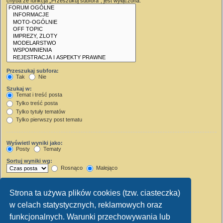
chyba że funkcja „Przeszukuj subfora”, jest wyłączona.
Przeszukaj subfora:
Tak
Nie
Szukaj w:
Temat i treść posta
Tylko treść posta
Tylko tytuły tematów
Tylko pierwszy post tematu
Wyświetl wyniki jako:
Posty
Tematy
Sortuj wyniki wg:
Rosnąco
Malejąco
Wyświetl wyniki z ostatnich:
Strona ta używa plików cookies (tzw. ciasteczka)
Wyświetl pierwsze:
w celach statystycznych, reklamowych oraz
Ustaw 0, aby wyświetlić cały post.
znaków w poście
funkcjonalnych. Warunki przechowywania lub