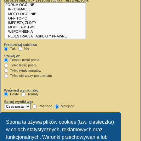
chyba że funkcja „Przeszukuj subfora”, jest wyłączona.
Przeszukaj subfora:
Tak
Nie
Szukaj w:
Temat i treść posta
Tylko treść posta
Tylko tytuły tematów
Tylko pierwszy post tematu
Wyświetl wyniki jako:
Posty
Tematy
Sortuj wyniki wg:
Rosnąco
Malejąco
Wyświetl wyniki z ostatnich:
Strona ta używa plików cookies (tzw. ciasteczka)
Wyświetl pierwsze:
w celach statystycznych, reklamowych oraz
Ustaw 0, aby wyświetlić cały post.
znaków w poście
funkcjonalnych. Warunki przechowywania lub