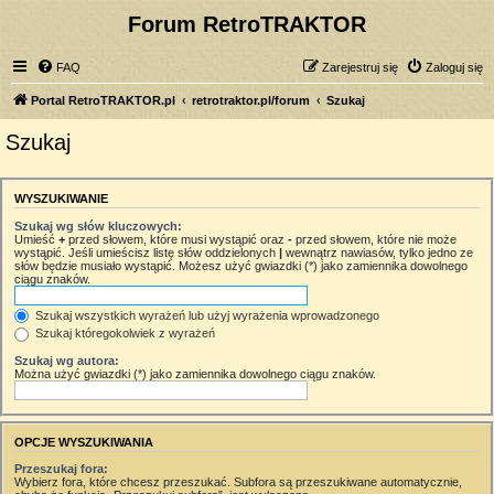
Forum RetroTRAKTOR
FAQ
Zarejestruj się
Zaloguj się
Portal RetroTRAKTOR.pl
retrotraktor.pl/forum
Szukaj
Szukaj
WYSZUKIWANIE
Szukaj wg słów kluczowych:
Umieść
+
przed słowem, które musi wystąpić oraz
-
przed słowem, które nie może
wystąpić. Jeśli umieścisz listę słów oddzielonych
|
wewnątrz nawiasów, tylko jedno ze
słów będzie musiało wystąpić. Możesz użyć gwiazdki (*) jako zamiennika dowolnego
ciągu znaków.
Szukaj wszystkich wyrażeń lub użyj wyrażenia wprowadzonego
Szukaj któregokolwiek z wyrażeń
Szukaj wg autora:
Można użyć gwiazdki (*) jako zamiennika dowolnego ciągu znaków.
OPCJE WYSZUKIWANIA
Przeszukaj fora:
Wybierz fora, które chcesz przeszukać. Subfora są przeszukiwane automatycznie,