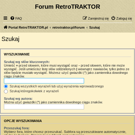
Forum RetroTRAKTOR
FAQ
Zarejestruj się
Zaloguj się
Portal RetroTRAKTOR.pl
retrotraktor.pl/forum
Szukaj
Szukaj
WYSZUKIWANIE
Szukaj wg słów kluczowych:
Umieść
+
przed słowem, które musi wystąpić oraz
-
przed słowem, które nie może
wystąpić. Jeśli umieścisz listę słów oddzielonych
|
wewnątrz nawiasów, tylko jedno ze
słów będzie musiało wystąpić. Możesz użyć gwiazdki (*) jako zamiennika dowolnego
ciągu znaków.
Szukaj wszystkich wyrażeń lub użyj wyrażenia wprowadzonego
Szukaj któregokolwiek z wyrażeń
Szukaj wg autora:
Można użyć gwiazdki (*) jako zamiennika dowolnego ciągu znaków.
OPCJE WYSZUKIWANIA
Przeszukaj fora:
Wybierz fora, które chcesz przeszukać. Subfora są przeszukiwane automatycznie,