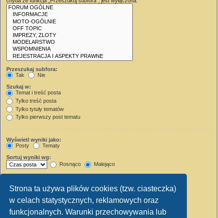
chyba że funkcja „Przeszukuj subfora”, jest wyłączona.
Przeszukaj subfora:
Tak
Nie
Szukaj w:
Temat i treść posta
Tylko treść posta
Tylko tytuły tematów
Tylko pierwszy post tematu
Wyświetl wyniki jako:
Posty
Tematy
Sortuj wyniki wg:
Rosnąco
Malejąco
Wyświetl wyniki z ostatnich:
Strona ta używa plików cookies (tzw. ciasteczka)
Wyświetl pierwsze:
w celach statystycznych, reklamowych oraz
Ustaw 0, aby wyświetlić cały post.
znaków w poście
funkcjonalnych. Warunki przechowywania lub