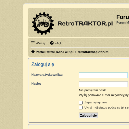
For
Forum Mi
Więcej…
FAQ
Portal RetroTRAKTOR.pl
retrotraktor.pl/forum
Zaloguj się
Nazwa użytkownika:
Hasło:
Nie pamiętam hasła
Wyślij ponownie e-mail aktywacyjny
Zapamiętaj mnie
Ukryj mój status podczas tej ses