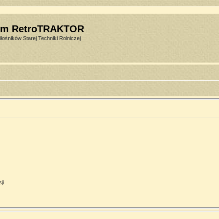
um RetroTRAKTOR
łośników Starej Techniki Rolniczej
ji