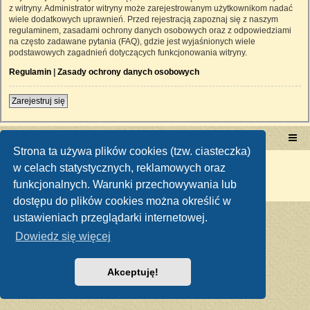
z witryny. Administrator witryny może zarejestrowanym użytkownikom nadać
wiele dodatkowych uprawnień. Przed rejestracją zapoznaj się z naszym
regulaminem, zasadami ochrony danych osobowych oraz z odpowiedziami
na często zadawane pytania (FAQ), gdzie jest wyjaśnionych wiele
podstawowych zagadnień dotyczących funkcjonowania witryny.
Regulamin
|
Zasady ochrony danych osobowych
Zarejestruj się
Portal RetroTRAKTOR.pl
retrotraktor.pl/forum
Strona ta używa plików cookies (tzw. ciasteczka)
Technologię dostarcza
phpBB
® Forum Software © phpBB Limited
w celach statystycznych, reklamowych oraz
Polski pakiet językowy dostarcza
phpBB.pl
funkcjonalnych. Warunki przechowywania lub
Zasady ochrony danych osobowych
|
Regulamin
dostępu do plików cookies można określić w
ustawieniach przeglądarki internetowej.
Dowiedz się więcej
Akceptuję!