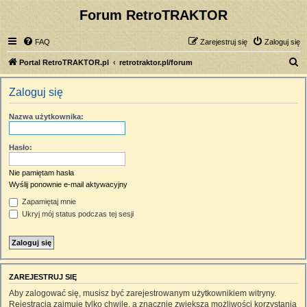
Forum RetroTRAKTOR
FAQ
Zarejestruj się
Zaloguj się
S
Portal RetroTRAKTOR.pl
retrotraktor.pl/forum
z
Zaloguj się
u
k
Nazwa użytkownika:
a
j
Hasło:
Nie pamiętam hasła
Wyślij ponownie e-mail aktywacyjny
Zapamiętaj mnie
Ukryj mój status podczas tej sesji
ZAREJESTRUJ SIĘ
Aby zalogować się, musisz być zarejestrowanym użytkownikiem witryny.
Rejestracja zajmuje tylko chwilę, a znacznie zwiększa możliwości korzystania