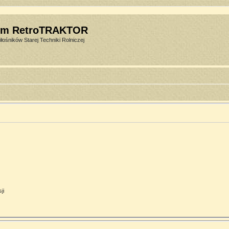
um RetroTRAKTOR
łośników Starej Techniki Rolniczej
ji