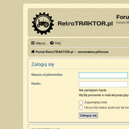
For
Forum Mi
Więcej…
FAQ
Portal RetroTRAKTOR.pl
retrotraktor.pl/forum
Zaloguj się
Nazwa użytkownika:
Hasło:
Nie pamiętam hasła
Wyślij ponownie e-mail aktywacyjny
Zapamiętaj mnie
Ukryj mój status podczas tej ses