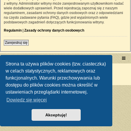
z witryny. Administrator witryny może zarejestrowanym użytkownikom nadać
wiele dodatkowych uprawnień. Przed rejestracją zapoznaj się z naszym
regulaminem, zasadami ochrony danych osobowych oraz z odpowiedziami
na często zadawane pytania (FAQ), gdzie jest wyjaśnionych wiele
podstawowych zagadnień dotyczących funkcjonowania witryny.
Regulamin
|
Zasady ochrony danych osobowych
Zarejestruj się
Portal RetroTRAKTOR.pl
retrotraktor.pl/forum
Strona ta używa plików cookies (tzw. ciasteczka)
Technologię dostarcza
phpBB
® Forum Software © phpBB Limited
w celach statystycznych, reklamowych oraz
Polski pakiet językowy dostarcza
phpBB.pl
funkcjonalnych. Warunki przechowywania lub
Zasady ochrony danych osobowych
|
Regulamin
dostępu do plików cookies można określić w
ustawieniach przeglądarki internetowej.
Dowiedz się więcej
Akceptuję!