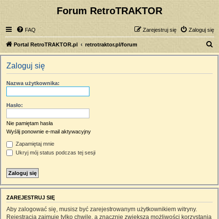
Forum RetroTRAKTOR
FAQ
Zarejestruj się
Zaloguj się
S
Portal RetroTRAKTOR.pl
retrotraktor.pl/forum
z
Zaloguj się
u
k
Nazwa użytkownika:
a
j
Hasło:
Nie pamiętam hasła
Wyślij ponownie e-mail aktywacyjny
Zapamiętaj mnie
Ukryj mój status podczas tej sesji
ZAREJESTRUJ SIĘ
Aby zalogować się, musisz być zarejestrowanym użytkownikiem witryny.
Rejestracja zajmuje tylko chwilę, a znacznie zwiększa możliwości korzystania