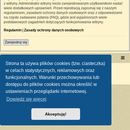
z witryny. Administrator witryny może zarejestrowanym użytkownikom nadać
wiele dodatkowych uprawnień. Przed rejestracją zapoznaj się z naszym
regulaminem, zasadami ochrony danych osobowych oraz z odpowiedziami
na często zadawane pytania (FAQ), gdzie jest wyjaśnionych wiele
podstawowych zagadnień dotyczących funkcjonowania witryny.
Regulamin
|
Zasady ochrony danych osobowych
Zarejestruj się
Portal RetroTRAKTOR.pl
retrotraktor.pl/forum
Strona ta używa plików cookies (tzw. ciasteczka)
Technologię dostarcza
phpBB
® Forum Software © phpBB Limited
w celach statystycznych, reklamowych oraz
Polski pakiet językowy dostarcza
phpBB.pl
funkcjonalnych. Warunki przechowywania lub
Zasady ochrony danych osobowych
|
Regulamin
dostępu do plików cookies można określić w
ustawieniach przeglądarki internetowej.
Dowiedz się więcej
Akceptuję!