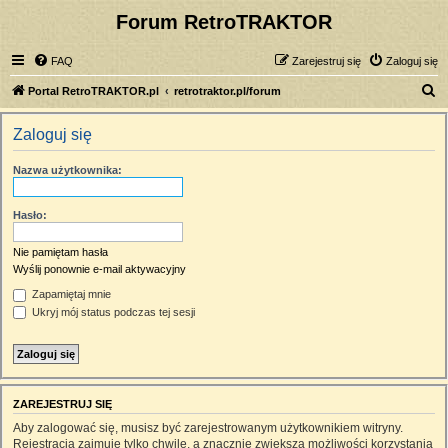
Forum RetroTRAKTOR
FAQ
Zarejestruj się
Zaloguj się
S
Portal RetroTRAKTOR.pl
retrotraktor.pl/forum
z
Zaloguj się
u
k
Nazwa użytkownika:
a
j
Hasło:
Nie pamiętam hasła
Wyślij ponownie e-mail aktywacyjny
Zapamiętaj mnie
Ukryj mój status podczas tej sesji
ZAREJESTRUJ SIĘ
Aby zalogować się, musisz być zarejestrowanym użytkownikiem witryny.
Rejestracja zajmuje tylko chwilę, a znacznie zwiększa możliwości korzystania