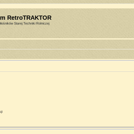
um RetroTRAKTOR
łośników Starej Techniki Rolniczej
ji