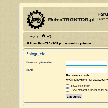
For
Forum Mi
Więcej…
FAQ
Portal RetroTRAKTOR.pl
retrotraktor.pl/forum
Zaloguj się
Nazwa użytkownika:
Hasło:
Nie pamiętam hasła
Wyślij ponownie e-mail aktywacyjny
Zapamiętaj mnie
Ukryj mój status podczas tej ses