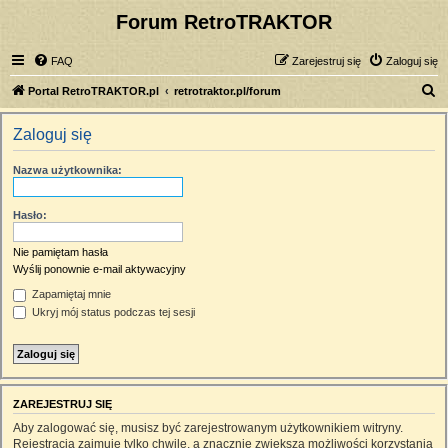
Forum RetroTRAKTOR
FAQ
Zarejestruj się
Zaloguj się
S
Portal RetroTRAKTOR.pl
retrotraktor.pl/forum
z
Zaloguj się
u
k
Nazwa użytkownika:
a
j
Hasło:
Nie pamiętam hasła
Wyślij ponownie e-mail aktywacyjny
Zapamiętaj mnie
Ukryj mój status podczas tej sesji
ZAREJESTRUJ SIĘ
Aby zalogować się, musisz być zarejestrowanym użytkownikiem witryny.
Rejestracja zajmuje tylko chwilę, a znacznie zwiększa możliwości korzystania