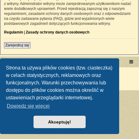
z witryny. Administrator witryny może zarejestrowanym użytkownikom nadać
wiele dodatkowych uprawnień. Przed rejestracją zapoznaj się z naszym
regulaminem, zasadami ochrony danych osobowych oraz z odpowiedziami
na często zadawane pytania (FAQ), gdzie jest wyjaśnionych wiele
podstawowych zagadnień dotyczących funkcjonowania witryny.
Regulamin
|
Zasady ochrony danych osobowych
Zarejestruj się
Portal RetroTRAKTOR.pl
retrotraktor.pl/forum
Strona ta używa plików cookies (tzw. ciasteczka)
Technologię dostarcza
phpBB
® Forum Software © phpBB Limited
w celach statystycznych, reklamowych oraz
Polski pakiet językowy dostarcza
phpBB.pl
funkcjonalnych. Warunki przechowywania lub
Zasady ochrony danych osobowych
|
Regulamin
dostępu do plików cookies można określić w
ustawieniach przeglądarki internetowej.
Dowiedz się więcej
Akceptuję!