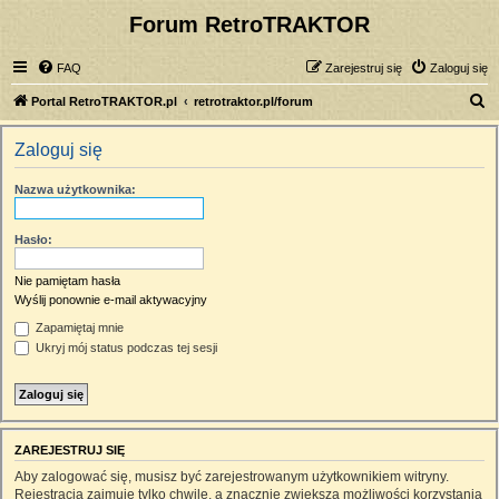
Forum RetroTRAKTOR
FAQ
Zarejestruj się
Zaloguj się
S
Portal RetroTRAKTOR.pl
retrotraktor.pl/forum
z
Zaloguj się
u
k
Nazwa użytkownika:
a
j
Hasło:
Nie pamiętam hasła
Wyślij ponownie e-mail aktywacyjny
Zapamiętaj mnie
Ukryj mój status podczas tej sesji
ZAREJESTRUJ SIĘ
Aby zalogować się, musisz być zarejestrowanym użytkownikiem witryny.
Rejestracja zajmuje tylko chwilę, a znacznie zwiększa możliwości korzystania