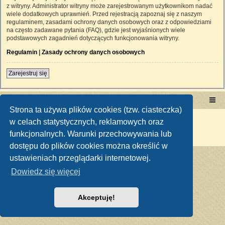
z witryny. Administrator witryny może zarejestrowanym użytkownikom nadać
wiele dodatkowych uprawnień. Przed rejestracją zapoznaj się z naszym
regulaminem, zasadami ochrony danych osobowych oraz z odpowiedziami
na często zadawane pytania (FAQ), gdzie jest wyjaśnionych wiele
podstawowych zagadnień dotyczących funkcjonowania witryny.
Regulamin
|
Zasady ochrony danych osobowych
Zarejestruj się
Portal RetroTRAKTOR.pl
retrotraktor.pl/forum
Strona ta używa plików cookies (tzw. ciasteczka)
Technologię dostarcza
phpBB
® Forum Software © phpBB Limited
w celach statystycznych, reklamowych oraz
Polski pakiet językowy dostarcza
phpBB.pl
funkcjonalnych. Warunki przechowywania lub
Zasady ochrony danych osobowych
|
Regulamin
dostępu do plików cookies można określić w
ustawieniach przeglądarki internetowej.
Dowiedz się więcej
Akceptuję!