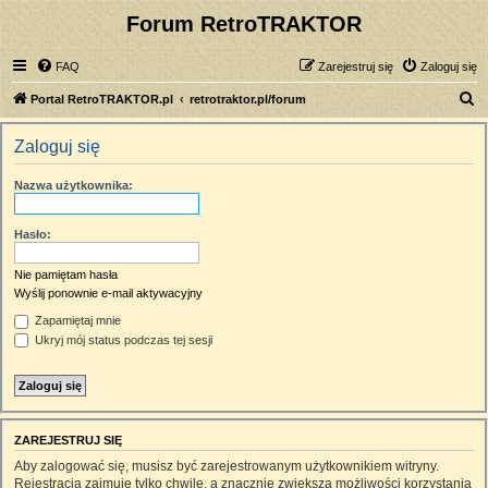
Forum RetroTRAKTOR
FAQ
Zarejestruj się
Zaloguj się
S
Portal RetroTRAKTOR.pl
retrotraktor.pl/forum
z
Zaloguj się
u
k
Nazwa użytkownika:
a
j
Hasło:
Nie pamiętam hasła
Wyślij ponownie e-mail aktywacyjny
Zapamiętaj mnie
Ukryj mój status podczas tej sesji
ZAREJESTRUJ SIĘ
Aby zalogować się, musisz być zarejestrowanym użytkownikiem witryny.
Rejestracja zajmuje tylko chwilę, a znacznie zwiększa możliwości korzystania