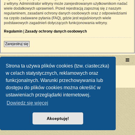
z witryny. Administrator witryny może zarejestrowanym użytkownikom nadać
wiele dodatkowych uprawnień. Przed rejestracją zapoznaj się z naszym
regulaminem, zasadami ochrony danych osobowych oraz z odpowiedziami
na często zadawane pytania (FAQ), gdzie jest wyjaśnionych wiele
podstawowych zagadnień dotyczących funkcjonowania witryny.
Regulamin
|
Zasady ochrony danych osobowych
Zarejestruj się
Portal RetroTRAKTOR.pl
retrotraktor.pl/forum
Strona ta używa plików cookies (tzw. ciasteczka)
Technologię dostarcza
phpBB
® Forum Software © phpBB Limited
w celach statystycznych, reklamowych oraz
Polski pakiet językowy dostarcza
phpBB.pl
funkcjonalnych. Warunki przechowywania lub
Zasady ochrony danych osobowych
|
Regulamin
dostępu do plików cookies można określić w
ustawieniach przeglądarki internetowej.
Dowiedz się więcej
Akceptuję!