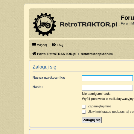
For
Forum Mi
Więcej…
FAQ
Portal RetroTRAKTOR.pl
retrotraktor.pl/forum
Zaloguj się
Nazwa użytkownika:
Hasło:
Nie pamiętam hasła
Wyślij ponownie e-mail aktywacyjny
Zapamiętaj mnie
Ukryj mój status podczas tej ses