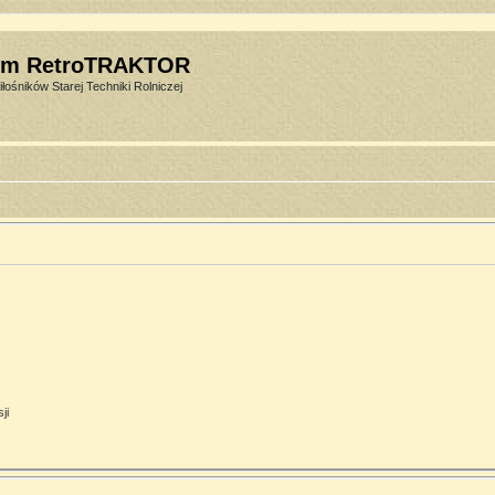
um RetroTRAKTOR
łośników Starej Techniki Rolniczej
ji