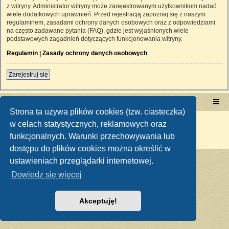
z witryny. Administrator witryny może zarejestrowanym użytkownikom nadać
wiele dodatkowych uprawnień. Przed rejestracją zapoznaj się z naszym
regulaminem, zasadami ochrony danych osobowych oraz z odpowiedziami
na często zadawane pytania (FAQ), gdzie jest wyjaśnionych wiele
podstawowych zagadnień dotyczących funkcjonowania witryny.
Regulamin
|
Zasady ochrony danych osobowych
Zarejestruj się
Portal RetroTRAKTOR.pl
retrotraktor.pl/forum
Strona ta używa plików cookies (tzw. ciasteczka)
Technologię dostarcza
phpBB
® Forum Software © phpBB Limited
w celach statystycznych, reklamowych oraz
Polski pakiet językowy dostarcza
phpBB.pl
funkcjonalnych. Warunki przechowywania lub
Zasady ochrony danych osobowych
|
Regulamin
dostępu do plików cookies można określić w
ustawieniach przeglądarki internetowej.
Dowiedz się więcej
Akceptuję!