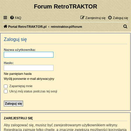
Forum RetroTRAKTOR
FAQ
Zarejestruj się
Zaloguj się
S
Portal RetroTRAKTOR.pl
retrotraktor.pl/forum
z
Zaloguj się
u
k
Nazwa użytkownika:
a
j
Hasło:
Nie pamiętam hasła
Wyślij ponownie e-mail aktywacyjny
Zapamiętaj mnie
Ukryj mój status podczas tej sesji
ZAREJESTRUJ SIĘ
Aby zalogować się, musisz być zarejestrowanym użytkownikiem witryny.
Rejestracja zajmuje tylko chwilę, a znacznie zwiększa możliwości korzystania