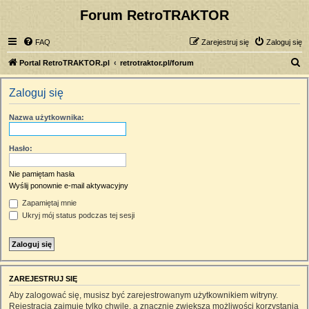
Forum RetroTRAKTOR
FAQ
Zarejestruj się
Zaloguj się
S
Portal RetroTRAKTOR.pl
retrotraktor.pl/forum
z
Zaloguj się
u
k
Nazwa użytkownika:
a
j
Hasło:
Nie pamiętam hasła
Wyślij ponownie e-mail aktywacyjny
Zapamiętaj mnie
Ukryj mój status podczas tej sesji
ZAREJESTRUJ SIĘ
Aby zalogować się, musisz być zarejestrowanym użytkownikiem witryny.
Rejestracja zajmuje tylko chwilę, a znacznie zwiększa możliwości korzystania