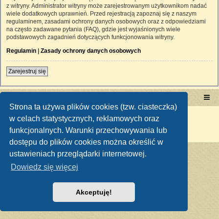
z witryny. Administrator witryny może zarejestrowanym użytkownikom nadać
wiele dodatkowych uprawnień. Przed rejestracją zapoznaj się z naszym
regulaminem, zasadami ochrony danych osobowych oraz z odpowiedziami
na często zadawane pytania (FAQ), gdzie jest wyjaśnionych wiele
podstawowych zagadnień dotyczących funkcjonowania witryny.
Regulamin
|
Zasady ochrony danych osobowych
Zarejestruj się
Portal RetroTRAKTOR.pl
retrotraktor.pl/forum
Strona ta używa plików cookies (tzw. ciasteczka)
Technologię dostarcza
phpBB
® Forum Software © phpBB Limited
w celach statystycznych, reklamowych oraz
Polski pakiet językowy dostarcza
phpBB.pl
funkcjonalnych. Warunki przechowywania lub
Zasady ochrony danych osobowych
|
Regulamin
dostępu do plików cookies można określić w
ustawieniach przeglądarki internetowej.
Dowiedz się więcej
Akceptuję!