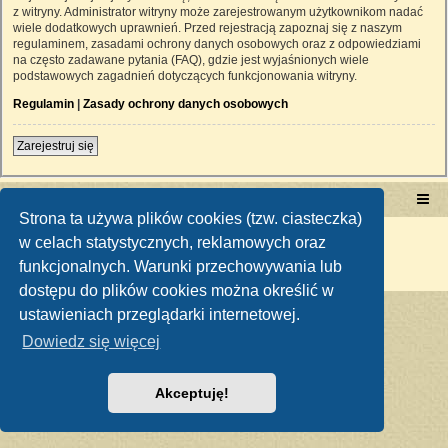
z witryny. Administrator witryny może zarejestrowanym użytkownikom nadać
wiele dodatkowych uprawnień. Przed rejestracją zapoznaj się z naszym
regulaminem, zasadami ochrony danych osobowych oraz z odpowiedziami
na często zadawane pytania (FAQ), gdzie jest wyjaśnionych wiele
podstawowych zagadnień dotyczących funkcjonowania witryny.
Regulamin
|
Zasady ochrony danych osobowych
Zarejestruj się
Portal RetroTRAKTOR.pl
retrotraktor.pl/forum
Strona ta używa plików cookies (tzw. ciasteczka)
Technologię dostarcza
phpBB
® Forum Software © phpBB Limited
w celach statystycznych, reklamowych oraz
Polski pakiet językowy dostarcza
phpBB.pl
funkcjonalnych. Warunki przechowywania lub
Zasady ochrony danych osobowych
|
Regulamin
dostępu do plików cookies można określić w
ustawieniach przeglądarki internetowej.
Dowiedz się więcej
Akceptuję!