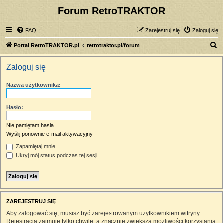
Forum RetroTRAKTOR
FAQ
Zarejestruj się
Zaloguj się
S
Portal RetroTRAKTOR.pl
retrotraktor.pl/forum
z
Zaloguj się
u
k
Nazwa użytkownika:
a
j
Hasło:
Nie pamiętam hasła
Wyślij ponownie e-mail aktywacyjny
Zapamiętaj mnie
Ukryj mój status podczas tej sesji
ZAREJESTRUJ SIĘ
Aby zalogować się, musisz być zarejestrowanym użytkownikiem witryny.
Rejestracja zajmuje tylko chwilę, a znacznie zwiększa możliwości korzystania