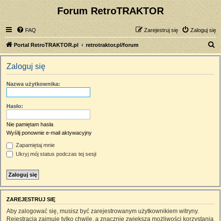
Forum RetroTRAKTOR
FAQ
Zarejestruj się
Zaloguj się
S
Portal RetroTRAKTOR.pl
retrotraktor.pl/forum
z
Zaloguj się
u
k
Nazwa użytkownika:
a
j
Hasło:
Nie pamiętam hasła
Wyślij ponownie e-mail aktywacyjny
Zapamiętaj mnie
Ukryj mój status podczas tej sesji
ZAREJESTRUJ SIĘ
Aby zalogować się, musisz być zarejestrowanym użytkownikiem witryny.
Rejestracja zajmuje tylko chwilę, a znacznie zwiększa możliwości korzystania