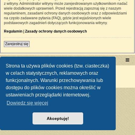
z witryny. Administrator witryny może zarejestrowanym użytkownikom nadać
wiele dodatkowych uprawnień. Przed rejestracją zapoznaj się z naszym
regulaminem, zasadami ochrony danych osobowych oraz z odpowiedziami
na często zadawane pytania (FAQ), gdzie jest wyjaśnionych wiele
podstawowych zagadnień dotyczących funkcjonowania witryny.
Regulamin
|
Zasady ochrony danych osobowych
Zarejestruj się
Portal RetroTRAKTOR.pl
retrotraktor.pl/forum
Strona ta używa plików cookies (tzw. ciasteczka)
Technologię dostarcza
phpBB
® Forum Software © phpBB Limited
w celach statystycznych, reklamowych oraz
Polski pakiet językowy dostarcza
phpBB.pl
funkcjonalnych. Warunki przechowywania lub
Zasady ochrony danych osobowych
|
Regulamin
dostępu do plików cookies można określić w
ustawieniach przeglądarki internetowej.
Dowiedz się więcej
Akceptuję!