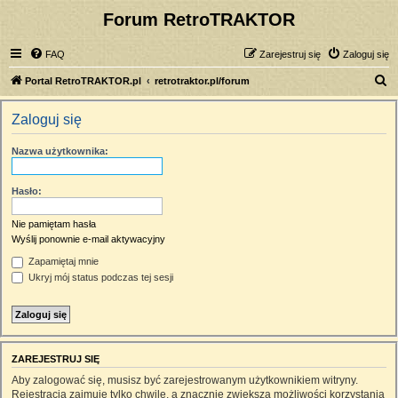
Forum RetroTRAKTOR
FAQ
Zarejestruj się
Zaloguj się
S
Portal RetroTRAKTOR.pl
retrotraktor.pl/forum
z
Zaloguj się
u
k
Nazwa użytkownika:
a
j
Hasło:
Nie pamiętam hasła
Wyślij ponownie e-mail aktywacyjny
Zapamiętaj mnie
Ukryj mój status podczas tej sesji
ZAREJESTRUJ SIĘ
Aby zalogować się, musisz być zarejestrowanym użytkownikiem witryny.
Rejestracja zajmuje tylko chwilę, a znacznie zwiększa możliwości korzystania