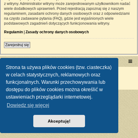
z witryny. Administrator witryny może zarejestrowanym użytkownikom nadać
wiele dodatkowych uprawnień. Przed rejestracją zapoznaj się z naszym
regulaminem, zasadami ochrony danych osobowych oraz z odpowiedziami
na często zadawane pytania (FAQ), gdzie jest wyjaśnionych wiele
podstawowych zagadnień dotyczących funkcjonowania witryny.
Regulamin
|
Zasady ochrony danych osobowych
Zarejestruj się
Portal RetroTRAKTOR.pl
retrotraktor.pl/forum
Strona ta używa plików cookies (tzw. ciasteczka)
Technologię dostarcza
phpBB
® Forum Software © phpBB Limited
w celach statystycznych, reklamowych oraz
Polski pakiet językowy dostarcza
phpBB.pl
funkcjonalnych. Warunki przechowywania lub
Zasady ochrony danych osobowych
|
Regulamin
dostępu do plików cookies można określić w
ustawieniach przeglądarki internetowej.
Dowiedz się więcej
Akceptuję!