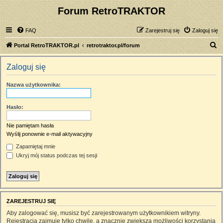
Forum RetroTRAKTOR
FAQ
Zarejestruj się
Zaloguj się
S
Portal RetroTRAKTOR.pl
retrotraktor.pl/forum
z
Zaloguj się
u
k
Nazwa użytkownika:
a
j
Hasło:
Nie pamiętam hasła
Wyślij ponownie e-mail aktywacyjny
Zapamiętaj mnie
Ukryj mój status podczas tej sesji
ZAREJESTRUJ SIĘ
Aby zalogować się, musisz być zarejestrowanym użytkownikiem witryny.
Rejestracja zajmuje tylko chwilę, a znacznie zwiększa możliwości korzystania