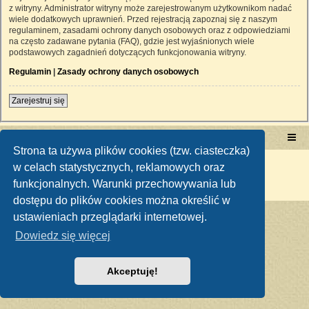
z witryny. Administrator witryny może zarejestrowanym użytkownikom nadać
wiele dodatkowych uprawnień. Przed rejestracją zapoznaj się z naszym
regulaminem, zasadami ochrony danych osobowych oraz z odpowiedziami
na często zadawane pytania (FAQ), gdzie jest wyjaśnionych wiele
podstawowych zagadnień dotyczących funkcjonowania witryny.
Regulamin
|
Zasady ochrony danych osobowych
Zarejestruj się
Portal RetroTRAKTOR.pl
retrotraktor.pl/forum
Strona ta używa plików cookies (tzw. ciasteczka)
Technologię dostarcza
phpBB
® Forum Software © phpBB Limited
w celach statystycznych, reklamowych oraz
Polski pakiet językowy dostarcza
phpBB.pl
funkcjonalnych. Warunki przechowywania lub
Zasady ochrony danych osobowych
|
Regulamin
dostępu do plików cookies można określić w
ustawieniach przeglądarki internetowej.
Dowiedz się więcej
Akceptuję!