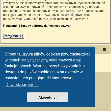
z witryny. Administrator witryny może zarejestrowanym użytkownikom nadać
wiele dodatkowych uprawnień. Przed rejestracją zapoznaj się z naszym
regulaminem, zasadami ochrony danych osobowych oraz z odpowiedziami
na często zadawane pytania (FAQ), gdzie jest wyjaśnionych wiele
podstawowych zagadnień dotyczących funkcjonowania witryny.
Regulamin
|
Zasady ochrony danych osobowych
Zarejestruj się
Portal RetroTRAKTOR.pl
retrotraktor.pl/forum
Strona ta używa plików cookies (tzw. ciasteczka)
Technologię dostarcza
phpBB
® Forum Software © phpBB Limited
w celach statystycznych, reklamowych oraz
Polski pakiet językowy dostarcza
phpBB.pl
funkcjonalnych. Warunki przechowywania lub
Zasady ochrony danych osobowych
|
Regulamin
dostępu do plików cookies można określić w
ustawieniach przeglądarki internetowej.
Dowiedz się więcej
Akceptuję!