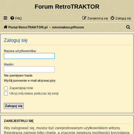
Forum RetroTRAKTOR
FAQ
Zarejestruj się
Zaloguj się
S
Portal RetroTRAKTOR.pl
retrotraktor.pl/forum
z
Zaloguj się
u
k
Nazwa użytkownika:
a
j
Hasło:
Nie pamiętam hasła
Wyślij ponownie e-mail aktywacyjny
Zapamiętaj mnie
Ukryj mój status podczas tej sesji
ZAREJESTRUJ SIĘ
Aby zalogować się, musisz być zarejestrowanym użytkownikiem witryny.
Rejestracja zajmuje tylko chwilę, a znacznie zwiększa możliwości korzystania