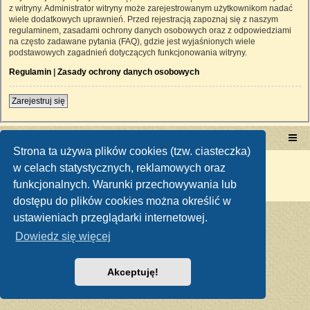
z witryny. Administrator witryny może zarejestrowanym użytkownikom nadać
wiele dodatkowych uprawnień. Przed rejestracją zapoznaj się z naszym
regulaminem, zasadami ochrony danych osobowych oraz z odpowiedziami
na często zadawane pytania (FAQ), gdzie jest wyjaśnionych wiele
podstawowych zagadnień dotyczących funkcjonowania witryny.
Regulamin
|
Zasady ochrony danych osobowych
Zarejestruj się
Portal RetroTRAKTOR.pl
retrotraktor.pl/forum
Strona ta używa plików cookies (tzw. ciasteczka)
Technologię dostarcza
phpBB
® Forum Software © phpBB Limited
w celach statystycznych, reklamowych oraz
Polski pakiet językowy dostarcza
phpBB.pl
funkcjonalnych. Warunki przechowywania lub
Zasady ochrony danych osobowych
|
Regulamin
dostępu do plików cookies można określić w
ustawieniach przeglądarki internetowej.
Dowiedz się więcej
Akceptuję!