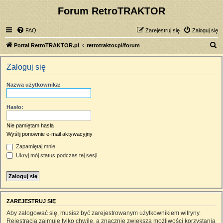
Forum RetroTRAKTOR
FAQ
Zarejestruj się
Zaloguj się
S
Portal RetroTRAKTOR.pl
retrotraktor.pl/forum
z
Zaloguj się
u
k
Nazwa użytkownika:
a
j
Hasło:
Nie pamiętam hasła
Wyślij ponownie e-mail aktywacyjny
Zapamiętaj mnie
Ukryj mój status podczas tej sesji
ZAREJESTRUJ SIĘ
Aby zalogować się, musisz być zarejestrowanym użytkownikiem witryny.
Rejestracja zajmuje tylko chwilę, a znacznie zwiększa możliwości korzystania