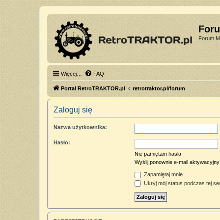
For
Forum Mi
Więcej…
FAQ
Portal RetroTRAKTOR.pl
retrotraktor.pl/forum
Zaloguj się
Nazwa użytkownika:
Hasło:
Nie pamiętam hasła
Wyślij ponownie e-mail aktywacyjny
Zapamiętaj mnie
Ukryj mój status podczas tej ses