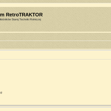
um RetroTRAKTOR
łośników Starej Techniki Rolniczej
ji