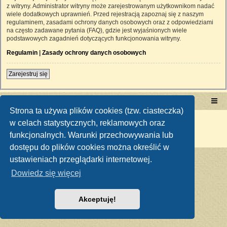
z witryny. Administrator witryny może zarejestrowanym użytkownikom nadać
wiele dodatkowych uprawnień. Przed rejestracją zapoznaj się z naszym
regulaminem, zasadami ochrony danych osobowych oraz z odpowiedziami
na często zadawane pytania (FAQ), gdzie jest wyjaśnionych wiele
podstawowych zagadnień dotyczących funkcjonowania witryny.
Regulamin
|
Zasady ochrony danych osobowych
Zarejestruj się
Portal RetroTRAKTOR.pl
retrotraktor.pl/forum
Strona ta używa plików cookies (tzw. ciasteczka)
Technologię dostarcza
phpBB
® Forum Software © phpBB Limited
w celach statystycznych, reklamowych oraz
Polski pakiet językowy dostarcza
phpBB.pl
funkcjonalnych. Warunki przechowywania lub
Zasady ochrony danych osobowych
|
Regulamin
dostępu do plików cookies można określić w
ustawieniach przeglądarki internetowej.
Dowiedz się więcej
Akceptuję!