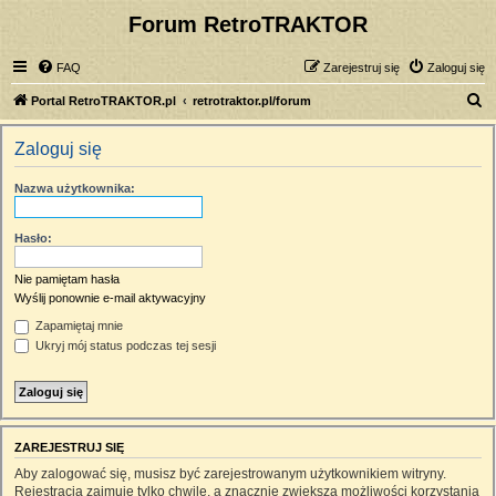
Forum RetroTRAKTOR
FAQ
Zarejestruj się
Zaloguj się
S
Portal RetroTRAKTOR.pl
retrotraktor.pl/forum
z
Zaloguj się
u
k
Nazwa użytkownika:
a
j
Hasło:
Nie pamiętam hasła
Wyślij ponownie e-mail aktywacyjny
Zapamiętaj mnie
Ukryj mój status podczas tej sesji
ZAREJESTRUJ SIĘ
Aby zalogować się, musisz być zarejestrowanym użytkownikiem witryny.
Rejestracja zajmuje tylko chwilę, a znacznie zwiększa możliwości korzystania