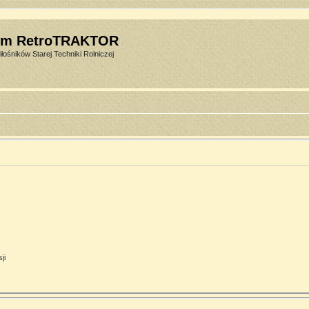
um RetroTRAKTOR
łośników Starej Techniki Rolniczej
ji