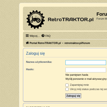
For
Forum Mi
Więcej…
FAQ
Portal RetroTRAKTOR.pl
retrotraktor.pl/forum
Zaloguj się
Nazwa użytkownika:
Hasło:
Nie pamiętam hasła
Wyślij ponownie e-mail aktywacyjny
Zapamiętaj mnie
Ukryj mój status podczas tej ses