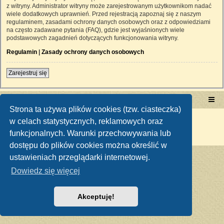
z witryny. Administrator witryny może zarejestrowanym użytkownikom nadać
wiele dodatkowych uprawnień. Przed rejestracją zapoznaj się z naszym
regulaminem, zasadami ochrony danych osobowych oraz z odpowiedziami
na często zadawane pytania (FAQ), gdzie jest wyjaśnionych wiele
podstawowych zagadnień dotyczących funkcjonowania witryny.
Regulamin
|
Zasady ochrony danych osobowych
Zarejestruj się
Portal RetroTRAKTOR.pl
retrotraktor.pl/forum
Strona ta używa plików cookies (tzw. ciasteczka)
Technologię dostarcza
phpBB
® Forum Software © phpBB Limited
w celach statystycznych, reklamowych oraz
Polski pakiet językowy dostarcza
phpBB.pl
funkcjonalnych. Warunki przechowywania lub
Zasady ochrony danych osobowych
|
Regulamin
dostępu do plików cookies można określić w
ustawieniach przeglądarki internetowej.
Dowiedz się więcej
Akceptuję!