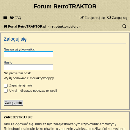
Forum RetroTRAKTOR
FAQ
Zarejestruj się
Zaloguj się
S
Portal RetroTRAKTOR.pl
retrotraktor.pl/forum
z
Zaloguj się
u
k
Nazwa użytkownika:
a
j
Hasło:
Nie pamiętam hasła
Wyślij ponownie e-mail aktywacyjny
Zapamiętaj mnie
Ukryj mój status podczas tej sesji
ZAREJESTRUJ SIĘ
Aby zalogować się, musisz być zarejestrowanym użytkownikiem witryny.
Rejestracja zajmuje tylko chwilę, a znacznie zwiększa możliwości korzystania