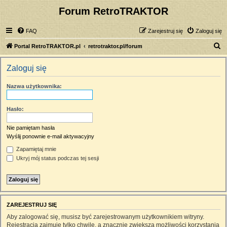
Forum RetroTRAKTOR
FAQ
Zarejestruj się
Zaloguj się
S
Portal RetroTRAKTOR.pl
retrotraktor.pl/forum
z
Zaloguj się
u
k
Nazwa użytkownika:
a
j
Hasło:
Nie pamiętam hasła
Wyślij ponownie e-mail aktywacyjny
Zapamiętaj mnie
Ukryj mój status podczas tej sesji
ZAREJESTRUJ SIĘ
Aby zalogować się, musisz być zarejestrowanym użytkownikiem witryny.
Rejestracja zajmuje tylko chwilę, a znacznie zwiększa możliwości korzystania