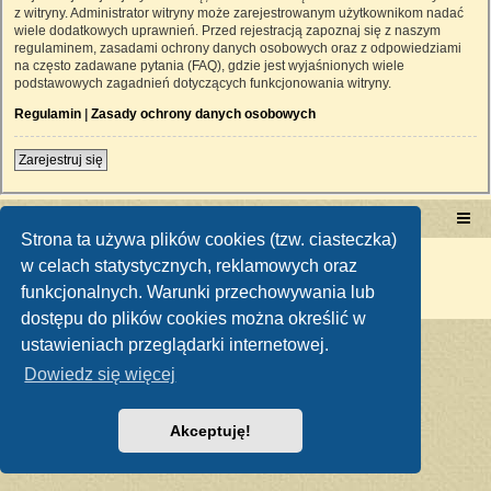
z witryny. Administrator witryny może zarejestrowanym użytkownikom nadać
wiele dodatkowych uprawnień. Przed rejestracją zapoznaj się z naszym
regulaminem, zasadami ochrony danych osobowych oraz z odpowiedziami
na często zadawane pytania (FAQ), gdzie jest wyjaśnionych wiele
podstawowych zagadnień dotyczących funkcjonowania witryny.
Regulamin
|
Zasady ochrony danych osobowych
Zarejestruj się
Portal RetroTRAKTOR.pl
retrotraktor.pl/forum
Strona ta używa plików cookies (tzw. ciasteczka)
Technologię dostarcza
phpBB
® Forum Software © phpBB Limited
w celach statystycznych, reklamowych oraz
Polski pakiet językowy dostarcza
phpBB.pl
funkcjonalnych. Warunki przechowywania lub
Zasady ochrony danych osobowych
|
Regulamin
dostępu do plików cookies można określić w
ustawieniach przeglądarki internetowej.
Dowiedz się więcej
Akceptuję!