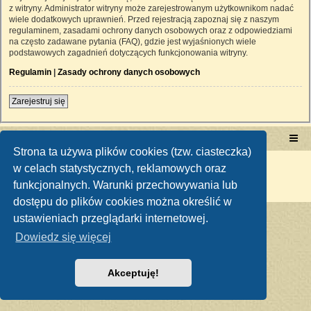
z witryny. Administrator witryny może zarejestrowanym użytkownikom nadać
wiele dodatkowych uprawnień. Przed rejestracją zapoznaj się z naszym
regulaminem, zasadami ochrony danych osobowych oraz z odpowiedziami
na często zadawane pytania (FAQ), gdzie jest wyjaśnionych wiele
podstawowych zagadnień dotyczących funkcjonowania witryny.
Regulamin
|
Zasady ochrony danych osobowych
Zarejestruj się
Portal RetroTRAKTOR.pl
retrotraktor.pl/forum
Strona ta używa plików cookies (tzw. ciasteczka)
Technologię dostarcza
phpBB
® Forum Software © phpBB Limited
w celach statystycznych, reklamowych oraz
Polski pakiet językowy dostarcza
phpBB.pl
funkcjonalnych. Warunki przechowywania lub
Zasady ochrony danych osobowych
|
Regulamin
dostępu do plików cookies można określić w
ustawieniach przeglądarki internetowej.
Dowiedz się więcej
Akceptuję!