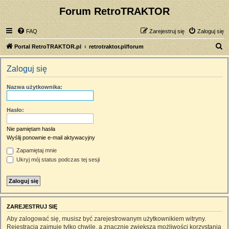
Forum RetroTRAKTOR
FAQ
Zarejestruj się
Zaloguj się
S
Portal RetroTRAKTOR.pl
retrotraktor.pl/forum
z
Zaloguj się
u
k
Nazwa użytkownika:
a
j
Hasło:
Nie pamiętam hasła
Wyślij ponownie e-mail aktywacyjny
Zapamiętaj mnie
Ukryj mój status podczas tej sesji
ZAREJESTRUJ SIĘ
Aby zalogować się, musisz być zarejestrowanym użytkownikiem witryny.
Rejestracja zajmuje tylko chwilę, a znacznie zwiększa możliwości korzystania