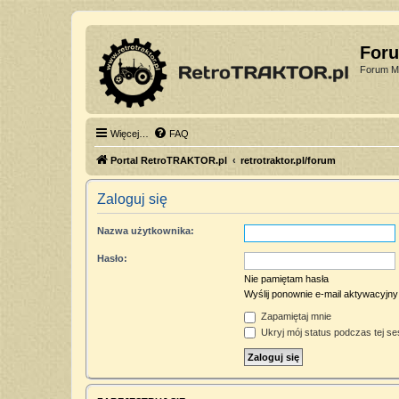
For
Forum Mi
Więcej…
FAQ
Portal RetroTRAKTOR.pl
retrotraktor.pl/forum
Zaloguj się
Nazwa użytkownika:
Hasło:
Nie pamiętam hasła
Wyślij ponownie e-mail aktywacyjny
Zapamiętaj mnie
Ukryj mój status podczas tej ses