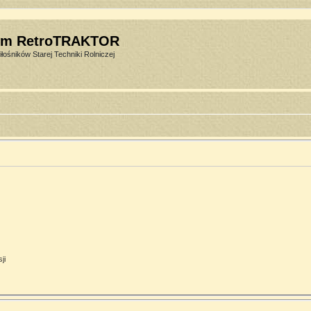
um RetroTRAKTOR
łośników Starej Techniki Rolniczej
ji