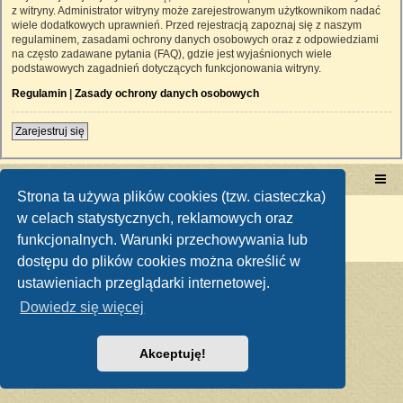
z witryny. Administrator witryny może zarejestrowanym użytkownikom nadać
wiele dodatkowych uprawnień. Przed rejestracją zapoznaj się z naszym
regulaminem, zasadami ochrony danych osobowych oraz z odpowiedziami
na często zadawane pytania (FAQ), gdzie jest wyjaśnionych wiele
podstawowych zagadnień dotyczących funkcjonowania witryny.
Regulamin
|
Zasady ochrony danych osobowych
Zarejestruj się
Portal RetroTRAKTOR.pl
retrotraktor.pl/forum
Strona ta używa plików cookies (tzw. ciasteczka)
Technologię dostarcza
phpBB
® Forum Software © phpBB Limited
w celach statystycznych, reklamowych oraz
Polski pakiet językowy dostarcza
phpBB.pl
funkcjonalnych. Warunki przechowywania lub
Zasady ochrony danych osobowych
|
Regulamin
dostępu do plików cookies można określić w
ustawieniach przeglądarki internetowej.
Dowiedz się więcej
Akceptuję!