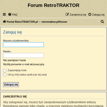
Forum RetroTRAKTOR
FAQ
Zarejestruj się
Zaloguj się
S
Portal RetroTRAKTOR.pl
retrotraktor.pl/forum
z
Zaloguj się
u
k
Nazwa użytkownika:
a
j
Hasło:
Nie pamiętam hasła
Wyślij ponownie e-mail aktywacyjny
Zapamiętaj mnie
Ukryj mój status podczas tej sesji
ZAREJESTRUJ SIĘ
Aby zalogować się, musisz być zarejestrowanym użytkownikiem witryny.
Rejestracja zajmuje tylko chwilę, a znacznie zwiększa możliwości korzystania