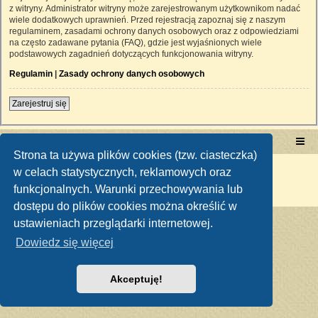
z witryny. Administrator witryny może zarejestrowanym użytkownikom nadać
wiele dodatkowych uprawnień. Przed rejestracją zapoznaj się z naszym
regulaminem, zasadami ochrony danych osobowych oraz z odpowiedziami
na często zadawane pytania (FAQ), gdzie jest wyjaśnionych wiele
podstawowych zagadnień dotyczących funkcjonowania witryny.
Regulamin
|
Zasady ochrony danych osobowych
Zarejestruj się
Portal RetroTRAKTOR.pl
retrotraktor.pl/forum
Strona ta używa plików cookies (tzw. ciasteczka)
Technologię dostarcza
phpBB
® Forum Software © phpBB Limited
w celach statystycznych, reklamowych oraz
Polski pakiet językowy dostarcza
phpBB.pl
funkcjonalnych. Warunki przechowywania lub
Zasady ochrony danych osobowych
|
Regulamin
dostępu do plików cookies można określić w
ustawieniach przeglądarki internetowej.
Dowiedz się więcej
Akceptuję!