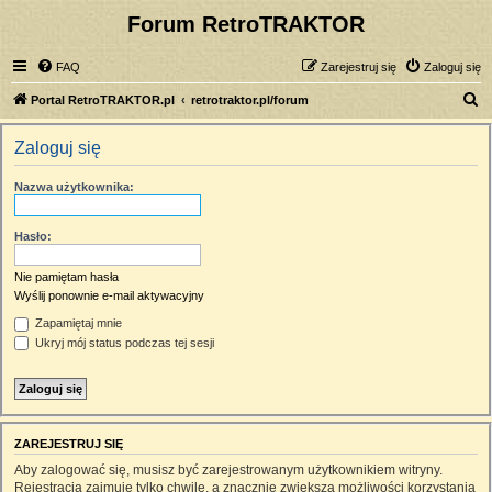
Forum RetroTRAKTOR
FAQ
Zarejestruj się
Zaloguj się
S
Portal RetroTRAKTOR.pl
retrotraktor.pl/forum
z
Zaloguj się
u
k
Nazwa użytkownika:
a
j
Hasło:
Nie pamiętam hasła
Wyślij ponownie e-mail aktywacyjny
Zapamiętaj mnie
Ukryj mój status podczas tej sesji
ZAREJESTRUJ SIĘ
Aby zalogować się, musisz być zarejestrowanym użytkownikiem witryny.
Rejestracja zajmuje tylko chwilę, a znacznie zwiększa możliwości korzystania