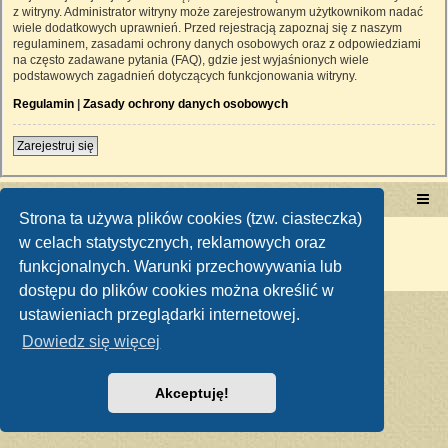
z witryny. Administrator witryny może zarejestrowanym użytkownikom nadać
wiele dodatkowych uprawnień. Przed rejestracją zapoznaj się z naszym
regulaminem, zasadami ochrony danych osobowych oraz z odpowiedziami
na często zadawane pytania (FAQ), gdzie jest wyjaśnionych wiele
podstawowych zagadnień dotyczących funkcjonowania witryny.
Regulamin
|
Zasady ochrony danych osobowych
Zarejestruj się
Portal RetroTRAKTOR.pl
retrotraktor.pl/forum
Strona ta używa plików cookies (tzw. ciasteczka)
Technologię dostarcza
phpBB
® Forum Software © phpBB Limited
w celach statystycznych, reklamowych oraz
Polski pakiet językowy dostarcza
phpBB.pl
funkcjonalnych. Warunki przechowywania lub
Zasady ochrony danych osobowych
|
Regulamin
dostępu do plików cookies można określić w
ustawieniach przeglądarki internetowej.
Dowiedz się więcej
Akceptuję!