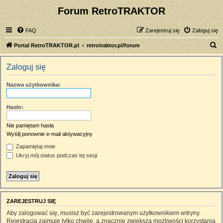
Forum RetroTRAKTOR
FAQ
Zarejestruj się
Zaloguj się
S
Portal RetroTRAKTOR.pl
retrotraktor.pl/forum
z
Zaloguj się
u
k
Nazwa użytkownika:
a
j
Hasło:
Nie pamiętam hasła
Wyślij ponownie e-mail aktywacyjny
Zapamiętaj mnie
Ukryj mój status podczas tej sesji
ZAREJESTRUJ SIĘ
Aby zalogować się, musisz być zarejestrowanym użytkownikiem witryny.
Rejestracja zajmuje tylko chwilę, a znacznie zwiększa możliwości korzystania