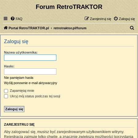
Forum RetroTRAKTOR
FAQ
Zarejestruj się
Zaloguj się
S
Portal RetroTRAKTOR.pl
retrotraktor.pl/forum
z
Zaloguj się
u
k
Nazwa użytkownika:
a
j
Hasło:
Nie pamiętam hasła
Wyślij ponownie e-mail aktywacyjny
Zapamiętaj mnie
Ukryj mój status podczas tej sesji
ZAREJESTRUJ SIĘ
Aby zalogować się, musisz być zarejestrowanym użytkownikiem witryny.
Rejestracja zajmuje tylko chwilę, a znacznie zwiększa możliwości korzystania