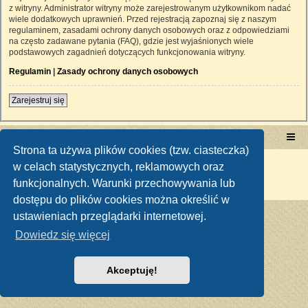
z witryny. Administrator witryny może zarejestrowanym użytkownikom nadać
wiele dodatkowych uprawnień. Przed rejestracją zapoznaj się z naszym
regulaminem, zasadami ochrony danych osobowych oraz z odpowiedziami
na często zadawane pytania (FAQ), gdzie jest wyjaśnionych wiele
podstawowych zagadnień dotyczących funkcjonowania witryny.
Regulamin
|
Zasady ochrony danych osobowych
Zarejestruj się
Portal RetroTRAKTOR.pl
retrotraktor.pl/forum
Strona ta używa plików cookies (tzw. ciasteczka)
Technologię dostarcza
phpBB
® Forum Software © phpBB Limited
w celach statystycznych, reklamowych oraz
Polski pakiet językowy dostarcza
phpBB.pl
funkcjonalnych. Warunki przechowywania lub
Zasady ochrony danych osobowych
|
Regulamin
dostępu do plików cookies można określić w
ustawieniach przeglądarki internetowej.
Dowiedz się więcej
Akceptuję!