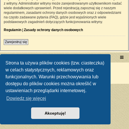
z witryny. Administrator witryny może zarejestrowanym użytkownikom nadać
wiele dodatkowych uprawnień. Przed rejestracją zapoznaj się z naszym
regulaminem, zasadami ochrony danych osobowych oraz z odpowiedziami
na często zadawane pytania (FAQ), gdzie jest wyjaśnionych wiele
podstawowych zagadnień dotyczących funkcjonowania witryny.
Regulamin
|
Zasady ochrony danych osobowych
Zarejestruj się
Portal RetroTRAKTOR.pl
retrotraktor.pl/forum
Strona ta używa plików cookies (tzw. ciasteczka)
Technologię dostarcza
phpBB
® Forum Software © phpBB Limited
w celach statystycznych, reklamowych oraz
Polski pakiet językowy dostarcza
phpBB.pl
funkcjonalnych. Warunki przechowywania lub
Zasady ochrony danych osobowych
|
Regulamin
dostępu do plików cookies można określić w
ustawieniach przeglądarki internetowej.
Dowiedz się więcej
Akceptuję!