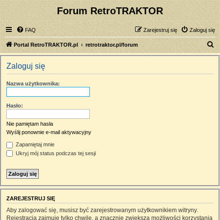
Forum RetroTRAKTOR
FAQ
Zarejestruj się
Zaloguj się
S
Portal RetroTRAKTOR.pl
retrotraktor.pl/forum
z
Zaloguj się
u
k
Nazwa użytkownika:
a
j
Hasło:
Nie pamiętam hasła
Wyślij ponownie e-mail aktywacyjny
Zapamiętaj mnie
Ukryj mój status podczas tej sesji
ZAREJESTRUJ SIĘ
Aby zalogować się, musisz być zarejestrowanym użytkownikiem witryny.
Rejestracja zajmuje tylko chwilę, a znacznie zwiększa możliwości korzystania