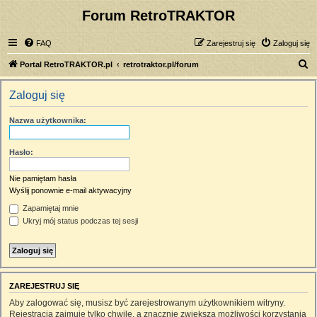
Forum RetroTRAKTOR
FAQ
Zarejestruj się
Zaloguj się
S
Portal RetroTRAKTOR.pl
retrotraktor.pl/forum
z
Zaloguj się
u
k
Nazwa użytkownika:
a
j
Hasło:
Nie pamiętam hasła
Wyślij ponownie e-mail aktywacyjny
Zapamiętaj mnie
Ukryj mój status podczas tej sesji
ZAREJESTRUJ SIĘ
Aby zalogować się, musisz być zarejestrowanym użytkownikiem witryny.
Rejestracja zajmuje tylko chwilę, a znacznie zwiększa możliwości korzystania