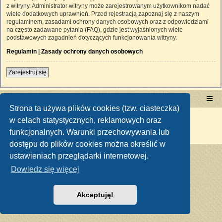
z witryny. Administrator witryny może zarejestrowanym użytkownikom nadać
wiele dodatkowych uprawnień. Przed rejestracją zapoznaj się z naszym
regulaminem, zasadami ochrony danych osobowych oraz z odpowiedziami
na często zadawane pytania (FAQ), gdzie jest wyjaśnionych wiele
podstawowych zagadnień dotyczących funkcjonowania witryny.
Regulamin
|
Zasady ochrony danych osobowych
Zarejestruj się
Portal RetroTRAKTOR.pl
retrotraktor.pl/forum
Strona ta używa plików cookies (tzw. ciasteczka)
Technologię dostarcza
phpBB
® Forum Software © phpBB Limited
w celach statystycznych, reklamowych oraz
Polski pakiet językowy dostarcza
phpBB.pl
funkcjonalnych. Warunki przechowywania lub
Zasady ochrony danych osobowych
|
Regulamin
dostępu do plików cookies można określić w
ustawieniach przeglądarki internetowej.
Dowiedz się więcej
Akceptuję!