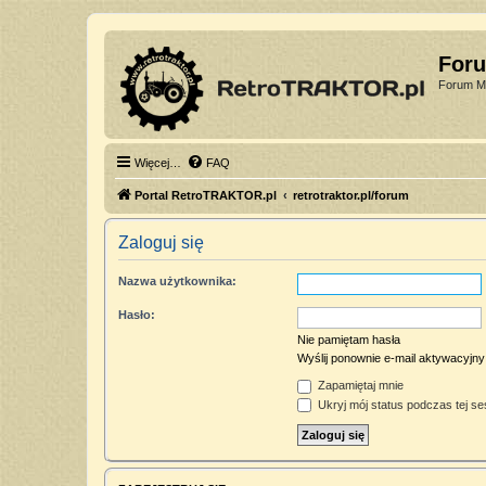
For
Forum Mi
Więcej…
FAQ
Portal RetroTRAKTOR.pl
retrotraktor.pl/forum
Zaloguj się
Nazwa użytkownika:
Hasło:
Nie pamiętam hasła
Wyślij ponownie e-mail aktywacyjny
Zapamiętaj mnie
Ukryj mój status podczas tej ses