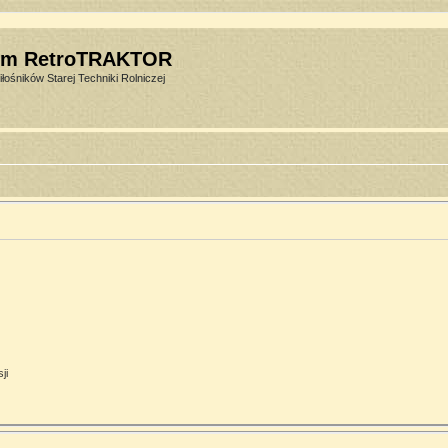
um RetroTRAKTOR
łośników Starej Techniki Rolniczej
ji