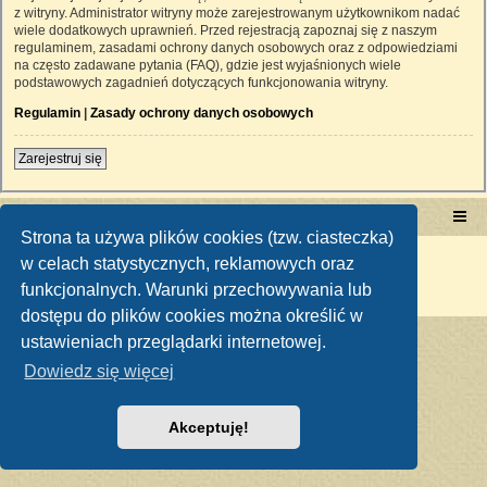
z witryny. Administrator witryny może zarejestrowanym użytkownikom nadać
wiele dodatkowych uprawnień. Przed rejestracją zapoznaj się z naszym
regulaminem, zasadami ochrony danych osobowych oraz z odpowiedziami
na często zadawane pytania (FAQ), gdzie jest wyjaśnionych wiele
podstawowych zagadnień dotyczących funkcjonowania witryny.
Regulamin
|
Zasady ochrony danych osobowych
Zarejestruj się
Portal RetroTRAKTOR.pl
retrotraktor.pl/forum
Strona ta używa plików cookies (tzw. ciasteczka)
Technologię dostarcza
phpBB
® Forum Software © phpBB Limited
w celach statystycznych, reklamowych oraz
Polski pakiet językowy dostarcza
phpBB.pl
funkcjonalnych. Warunki przechowywania lub
Zasady ochrony danych osobowych
|
Regulamin
dostępu do plików cookies można określić w
ustawieniach przeglądarki internetowej.
Dowiedz się więcej
Akceptuję!