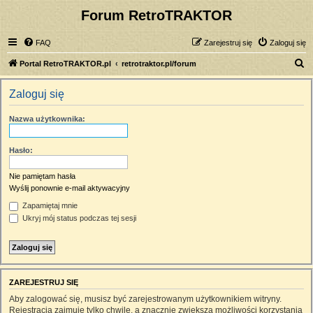
Forum RetroTRAKTOR
FAQ
Zarejestruj się
Zaloguj się
S
Portal RetroTRAKTOR.pl
retrotraktor.pl/forum
z
Zaloguj się
u
k
Nazwa użytkownika:
a
j
Hasło:
Nie pamiętam hasła
Wyślij ponownie e-mail aktywacyjny
Zapamiętaj mnie
Ukryj mój status podczas tej sesji
ZAREJESTRUJ SIĘ
Aby zalogować się, musisz być zarejestrowanym użytkownikiem witryny.
Rejestracja zajmuje tylko chwilę, a znacznie zwiększa możliwości korzystania