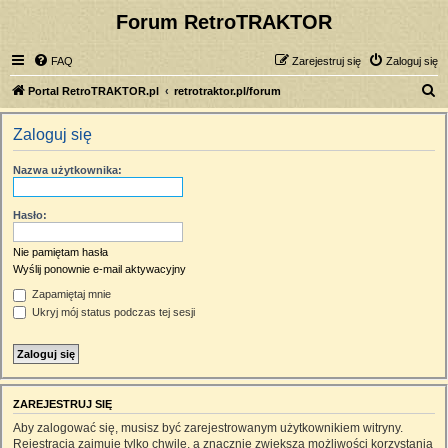
Forum RetroTRAKTOR
FAQ
Zarejestruj się
Zaloguj się
S
Portal RetroTRAKTOR.pl
retrotraktor.pl/forum
z
Zaloguj się
u
k
Nazwa użytkownika:
a
j
Hasło:
Nie pamiętam hasła
Wyślij ponownie e-mail aktywacyjny
Zapamiętaj mnie
Ukryj mój status podczas tej sesji
ZAREJESTRUJ SIĘ
Aby zalogować się, musisz być zarejestrowanym użytkownikiem witryny.
Rejestracja zajmuje tylko chwilę, a znacznie zwiększa możliwości korzystania