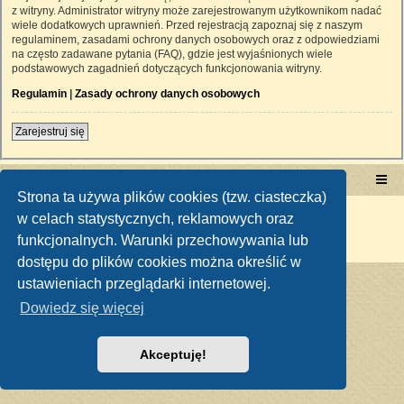
z witryny. Administrator witryny może zarejestrowanym użytkownikom nadać
wiele dodatkowych uprawnień. Przed rejestracją zapoznaj się z naszym
regulaminem, zasadami ochrony danych osobowych oraz z odpowiedziami
na często zadawane pytania (FAQ), gdzie jest wyjaśnionych wiele
podstawowych zagadnień dotyczących funkcjonowania witryny.
Regulamin
|
Zasady ochrony danych osobowych
Zarejestruj się
Portal RetroTRAKTOR.pl
retrotraktor.pl/forum
Strona ta używa plików cookies (tzw. ciasteczka)
Technologię dostarcza
phpBB
® Forum Software © phpBB Limited
w celach statystycznych, reklamowych oraz
Polski pakiet językowy dostarcza
phpBB.pl
funkcjonalnych. Warunki przechowywania lub
Zasady ochrony danych osobowych
|
Regulamin
dostępu do plików cookies można określić w
ustawieniach przeglądarki internetowej.
Dowiedz się więcej
Akceptuję!