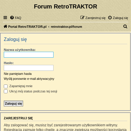
Forum RetroTRAKTOR
FAQ
Zarejestruj się
Zaloguj się
S
Portal RetroTRAKTOR.pl
retrotraktor.pl/forum
z
Zaloguj się
u
k
Nazwa użytkownika:
a
j
Hasło:
Nie pamiętam hasła
Wyślij ponownie e-mail aktywacyjny
Zapamiętaj mnie
Ukryj mój status podczas tej sesji
ZAREJESTRUJ SIĘ
Aby zalogować się, musisz być zarejestrowanym użytkownikiem witryny.
Rejestracja zajmuje tylko chwilę, a znacznie zwiększa możliwości korzystania