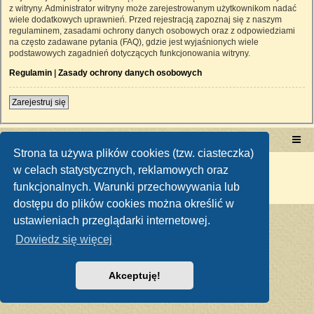
z witryny. Administrator witryny może zarejestrowanym użytkownikom nadać
wiele dodatkowych uprawnień. Przed rejestracją zapoznaj się z naszym
regulaminem, zasadami ochrony danych osobowych oraz z odpowiedziami
na często zadawane pytania (FAQ), gdzie jest wyjaśnionych wiele
podstawowych zagadnień dotyczących funkcjonowania witryny.
Regulamin
|
Zasady ochrony danych osobowych
Zarejestruj się
Portal RetroTRAKTOR.pl
retrotraktor.pl/forum
Strona ta używa plików cookies (tzw. ciasteczka)
Technologię dostarcza
phpBB
® Forum Software © phpBB Limited
w celach statystycznych, reklamowych oraz
Polski pakiet językowy dostarcza
phpBB.pl
funkcjonalnych. Warunki przechowywania lub
Zasady ochrony danych osobowych
|
Regulamin
dostępu do plików cookies można określić w
ustawieniach przeglądarki internetowej.
Dowiedz się więcej
Akceptuję!