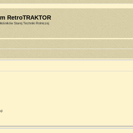
um RetroTRAKTOR
łośników Starej Techniki Rolniczej
ji