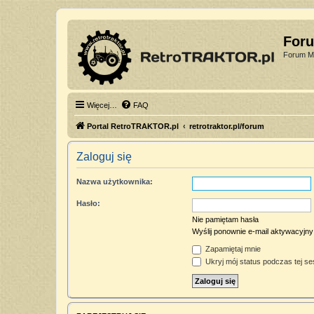
For
Forum Mi
Więcej…
FAQ
Portal RetroTRAKTOR.pl
retrotraktor.pl/forum
Zaloguj się
Nazwa użytkownika:
Hasło:
Nie pamiętam hasła
Wyślij ponownie e-mail aktywacyjny
Zapamiętaj mnie
Ukryj mój status podczas tej ses