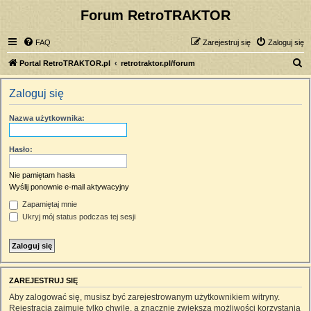
Forum RetroTRAKTOR
FAQ
Zarejestruj się
Zaloguj się
S
Portal RetroTRAKTOR.pl
retrotraktor.pl/forum
z
Zaloguj się
u
k
Nazwa użytkownika:
a
j
Hasło:
Nie pamiętam hasła
Wyślij ponownie e-mail aktywacyjny
Zapamiętaj mnie
Ukryj mój status podczas tej sesji
ZAREJESTRUJ SIĘ
Aby zalogować się, musisz być zarejestrowanym użytkownikiem witryny.
Rejestracja zajmuje tylko chwilę, a znacznie zwiększa możliwości korzystania