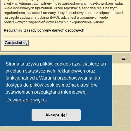
z witryny. Administrator witryny może zarejestrowanym użytkownikom nadać
wiele dodatkowych uprawnień. Przed rejestracją zapoznaj się z naszym
regulaminem, zasadami ochrony danych osobowych oraz z odpowiedziami
na często zadawane pytania (FAQ), gdzie jest wyjaśnionych wiele
podstawowych zagadnień dotyczących funkcjonowania witryny.
Regulamin
|
Zasady ochrony danych osobowych
Zarejestruj się
Portal RetroTRAKTOR.pl
retrotraktor.pl/forum
Strona ta używa plików cookies (tzw. ciasteczka)
Technologię dostarcza
phpBB
® Forum Software © phpBB Limited
w celach statystycznych, reklamowych oraz
Polski pakiet językowy dostarcza
phpBB.pl
funkcjonalnych. Warunki przechowywania lub
Zasady ochrony danych osobowych
|
Regulamin
dostępu do plików cookies można określić w
ustawieniach przeglądarki internetowej.
Dowiedz się więcej
Akceptuję!