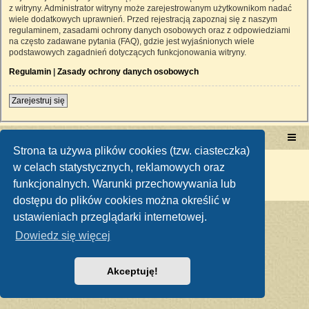
z witryny. Administrator witryny może zarejestrowanym użytkownikom nadać
wiele dodatkowych uprawnień. Przed rejestracją zapoznaj się z naszym
regulaminem, zasadami ochrony danych osobowych oraz z odpowiedziami
na często zadawane pytania (FAQ), gdzie jest wyjaśnionych wiele
podstawowych zagadnień dotyczących funkcjonowania witryny.
Regulamin
|
Zasady ochrony danych osobowych
Zarejestruj się
Portal RetroTRAKTOR.pl
retrotraktor.pl/forum
Strona ta używa plików cookies (tzw. ciasteczka)
Technologię dostarcza
phpBB
® Forum Software © phpBB Limited
w celach statystycznych, reklamowych oraz
Polski pakiet językowy dostarcza
phpBB.pl
funkcjonalnych. Warunki przechowywania lub
Zasady ochrony danych osobowych
|
Regulamin
dostępu do plików cookies można określić w
ustawieniach przeglądarki internetowej.
Dowiedz się więcej
Akceptuję!