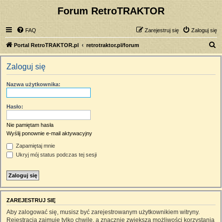
Forum RetroTRAKTOR
FAQ
Zarejestruj się
Zaloguj się
S
Portal RetroTRAKTOR.pl
retrotraktor.pl/forum
z
Zaloguj się
u
k
Nazwa użytkownika:
a
j
Hasło:
Nie pamiętam hasła
Wyślij ponownie e-mail aktywacyjny
Zapamiętaj mnie
Ukryj mój status podczas tej sesji
ZAREJESTRUJ SIĘ
Aby zalogować się, musisz być zarejestrowanym użytkownikiem witryny.
Rejestracja zajmuje tylko chwilę, a znacznie zwiększa możliwości korzystania