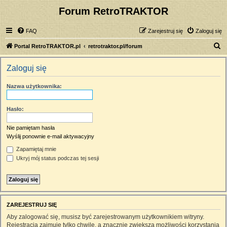
Forum RetroTRAKTOR
FAQ
Zarejestruj się
Zaloguj się
S
Portal RetroTRAKTOR.pl
retrotraktor.pl/forum
z
Zaloguj się
u
k
Nazwa użytkownika:
a
j
Hasło:
Nie pamiętam hasła
Wyślij ponownie e-mail aktywacyjny
Zapamiętaj mnie
Ukryj mój status podczas tej sesji
ZAREJESTRUJ SIĘ
Aby zalogować się, musisz być zarejestrowanym użytkownikiem witryny.
Rejestracja zajmuje tylko chwilę, a znacznie zwiększa możliwości korzystania