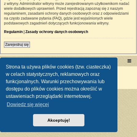
z witryny. Administrator witryny może zarejestrowanym użytkownikom nadać
wiele dodatkowych uprawnień. Przed rejestracją zapoznaj się z naszym
regulaminem, zasadami ochrony danych osobowych oraz z odpowiedziami
na często zadawane pytania (FAQ), gdzie jest wyjaśnionych wiele
podstawowych zagadnień dotyczących funkcjonowania witryny.
Regulamin
|
Zasady ochrony danych osobowych
Zarejestruj się
Portal RetroTRAKTOR.pl
retrotraktor.pl/forum
Strona ta używa plików cookies (tzw. ciasteczka)
Technologię dostarcza
phpBB
® Forum Software © phpBB Limited
w celach statystycznych, reklamowych oraz
Polski pakiet językowy dostarcza
phpBB.pl
funkcjonalnych. Warunki przechowywania lub
Zasady ochrony danych osobowych
|
Regulamin
dostępu do plików cookies można określić w
ustawieniach przeglądarki internetowej.
Dowiedz się więcej
Akceptuję!