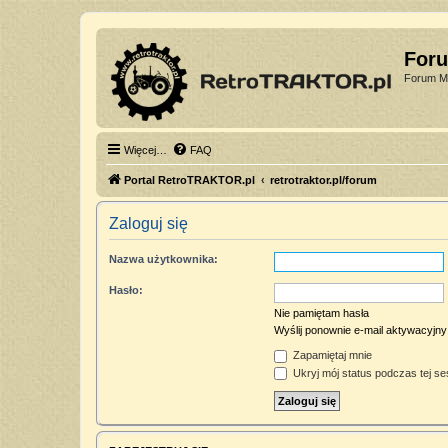
For
Forum Mi
Więcej…
FAQ
Portal RetroTRAKTOR.pl
retrotraktor.pl/forum
Zaloguj się
Nazwa użytkownika:
Hasło:
Nie pamiętam hasła
Wyślij ponownie e-mail aktywacyjny
Zapamiętaj mnie
Ukryj mój status podczas tej ses