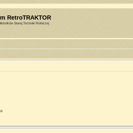
um RetroTRAKTOR
łośników Starej Techniki Rolniczej
ji