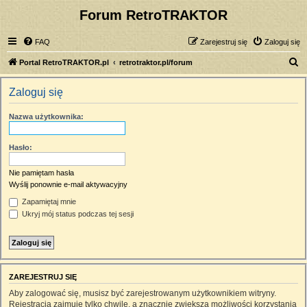
Forum RetroTRAKTOR
FAQ
Zarejestruj się
Zaloguj się
S
Portal RetroTRAKTOR.pl
retrotraktor.pl/forum
z
Zaloguj się
u
k
Nazwa użytkownika:
a
j
Hasło:
Nie pamiętam hasła
Wyślij ponownie e-mail aktywacyjny
Zapamiętaj mnie
Ukryj mój status podczas tej sesji
ZAREJESTRUJ SIĘ
Aby zalogować się, musisz być zarejestrowanym użytkownikiem witryny.
Rejestracja zajmuje tylko chwilę, a znacznie zwiększa możliwości korzystania