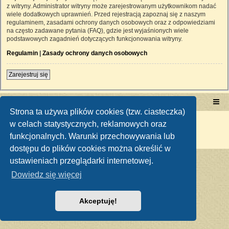
z witryny. Administrator witryny może zarejestrowanym użytkownikom nadać
wiele dodatkowych uprawnień. Przed rejestracją zapoznaj się z naszym
regulaminem, zasadami ochrony danych osobowych oraz z odpowiedziami
na często zadawane pytania (FAQ), gdzie jest wyjaśnionych wiele
podstawowych zagadnień dotyczących funkcjonowania witryny.
Regulamin
|
Zasady ochrony danych osobowych
Zarejestruj się
Portal RetroTRAKTOR.pl
retrotraktor.pl/forum
Strona ta używa plików cookies (tzw. ciasteczka)
Technologię dostarcza
phpBB
® Forum Software © phpBB Limited
w celach statystycznych, reklamowych oraz
Polski pakiet językowy dostarcza
phpBB.pl
funkcjonalnych. Warunki przechowywania lub
Zasady ochrony danych osobowych
|
Regulamin
dostępu do plików cookies można określić w
ustawieniach przeglądarki internetowej.
Dowiedz się więcej
Akceptuję!