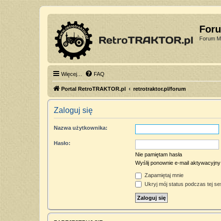
For
Forum Mi
Więcej…
FAQ
Portal RetroTRAKTOR.pl
retrotraktor.pl/forum
Zaloguj się
Nazwa użytkownika:
Hasło:
Nie pamiętam hasła
Wyślij ponownie e-mail aktywacyjny
Zapamiętaj mnie
Ukryj mój status podczas tej ses