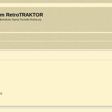
um RetroTRAKTOR
łośników Starej Techniki Rolniczej
ji