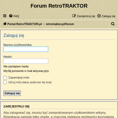
Forum RetroTRAKTOR
FAQ
Zarejestruj się
Zaloguj się
S
Portal RetroTRAKTOR.pl
retrotraktor.pl/forum
z
Zaloguj się
u
k
Nazwa użytkownika:
a
j
Hasło:
Nie pamiętam hasła
Wyślij ponownie e-mail aktywacyjny
Zapamiętaj mnie
Ukryj mój status podczas tej sesji
ZAREJESTRUJ SIĘ
Aby zalogować się, musisz być zarejestrowanym użytkownikiem witryny.
Rejestracja zajmuje tylko chwilę, a znacznie zwiększa możliwości korzystania