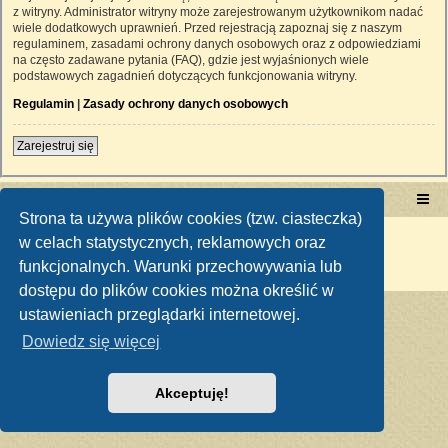
z witryny. Administrator witryny może zarejestrowanym użytkownikom nadać
wiele dodatkowych uprawnień. Przed rejestracją zapoznaj się z naszym
regulaminem, zasadami ochrony danych osobowych oraz z odpowiedziami
na często zadawane pytania (FAQ), gdzie jest wyjaśnionych wiele
podstawowych zagadnień dotyczących funkcjonowania witryny.
Regulamin
|
Zasady ochrony danych osobowych
Zarejestruj się
Portal RetroTRAKTOR.pl
retrotraktor.pl/forum
Strona ta używa plików cookies (tzw. ciasteczka)
Technologię dostarcza
phpBB
® Forum Software © phpBB Limited
w celach statystycznych, reklamowych oraz
Polski pakiet językowy dostarcza
phpBB.pl
funkcjonalnych. Warunki przechowywania lub
Zasady ochrony danych osobowych
|
Regulamin
dostępu do plików cookies można określić w
ustawieniach przeglądarki internetowej.
Dowiedz się więcej
Akceptuję!