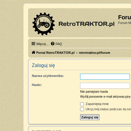
For
Forum Mi
Więcej…
FAQ
Portal RetroTRAKTOR.pl
retrotraktor.pl/forum
Zaloguj się
Nazwa użytkownika:
Hasło:
Nie pamiętam hasła
Wyślij ponownie e-mail aktywacyjny
Zapamiętaj mnie
Ukryj mój status podczas tej ses