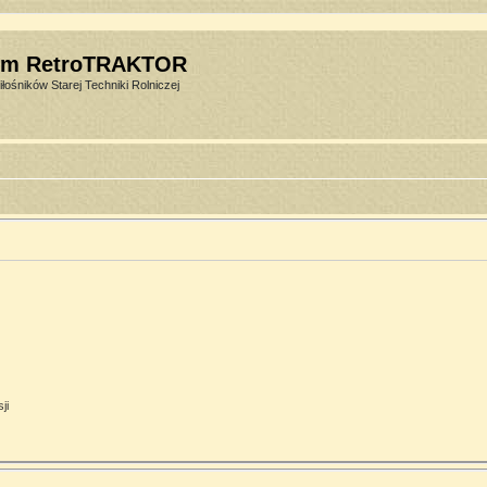
um RetroTRAKTOR
łośników Starej Techniki Rolniczej
ji