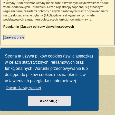
z witryny. Administrator witryny może zarejestrowanym użytkownikom nadać
wiele dodatkowych uprawnień. Przed rejestracją zapoznaj się z naszym
regulaminem, zasadami ochrony danych osobowych oraz z odpowiedziami
na często zadawane pytania (FAQ), gdzie jest wyjaśnionych wiele
podstawowych zagadnień dotyczących funkcjonowania witryny.
Regulamin
|
Zasady ochrony danych osobowych
Zarejestruj się
Portal RetroTRAKTOR.pl
retrotraktor.pl/forum
Strona ta używa plików cookies (tzw. ciasteczka)
Technologię dostarcza
phpBB
® Forum Software © phpBB Limited
w celach statystycznych, reklamowych oraz
Polski pakiet językowy dostarcza
phpBB.pl
funkcjonalnych. Warunki przechowywania lub
Zasady ochrony danych osobowych
|
Regulamin
dostępu do plików cookies można określić w
ustawieniach przeglądarki internetowej.
Dowiedz się więcej
Akceptuję!