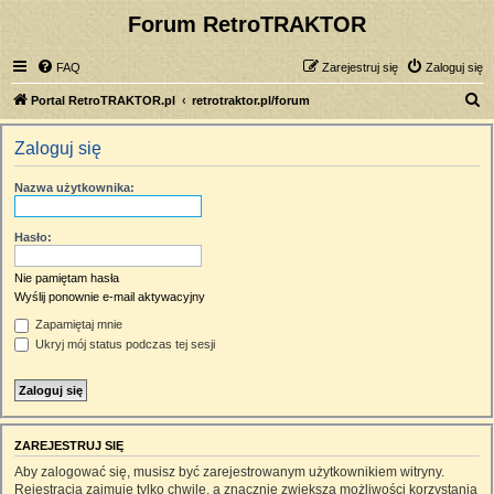
Forum RetroTRAKTOR
FAQ
Zarejestruj się
Zaloguj się
S
Portal RetroTRAKTOR.pl
retrotraktor.pl/forum
z
Zaloguj się
u
k
Nazwa użytkownika:
a
j
Hasło:
Nie pamiętam hasła
Wyślij ponownie e-mail aktywacyjny
Zapamiętaj mnie
Ukryj mój status podczas tej sesji
ZAREJESTRUJ SIĘ
Aby zalogować się, musisz być zarejestrowanym użytkownikiem witryny.
Rejestracja zajmuje tylko chwilę, a znacznie zwiększa możliwości korzystania