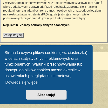
z witryny. Administrator witryny może zarejestrowanym użytkownikom nadać
wiele dodatkowych uprawnień. Przed rejestracją zapoznaj się z naszym
regulaminem, zasadami ochrony danych osobowych oraz z odpowiedziami
na często zadawane pytania (FAQ), gdzie jest wyjaśnionych wiele
podstawowych zagadnień dotyczących funkcjonowania witryny.
Regulamin
|
Zasady ochrony danych osobowych
Zarejestruj się
Portal RetroTRAKTOR.pl
retrotraktor.pl/forum
Strona ta używa plików cookies (tzw. ciasteczka)
Technologię dostarcza
phpBB
® Forum Software © phpBB Limited
w celach statystycznych, reklamowych oraz
Polski pakiet językowy dostarcza
phpBB.pl
funkcjonalnych. Warunki przechowywania lub
Zasady ochrony danych osobowych
|
Regulamin
dostępu do plików cookies można określić w
ustawieniach przeglądarki internetowej.
Dowiedz się więcej
Akceptuję!