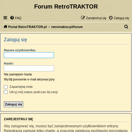
Forum RetroTRAKTOR
FAQ
Zarejestruj się
Zaloguj się
S
Portal RetroTRAKTOR.pl
retrotraktor.pl/forum
z
Zaloguj się
u
k
Nazwa użytkownika:
a
j
Hasło:
Nie pamiętam hasła
Wyślij ponownie e-mail aktywacyjny
Zapamiętaj mnie
Ukryj mój status podczas tej sesji
ZAREJESTRUJ SIĘ
Aby zalogować się, musisz być zarejestrowanym użytkownikiem witryny.
Rejestracja zajmuje tylko chwilę, a znacznie zwiększa możliwości korzystania